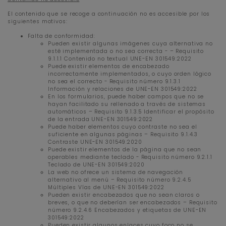
El contenido que se recoge a continuación no es accesible por los
siguientes motivos:
Falta de conformidad:
Pueden existir algunas imágenes cuya alternativa no
esté implementada o no sea correcta - – Requisito
9.1.1.1 Contenido no textual UNE-EN 301549:2022
Puede existir elementos de encabezado
incorrectamente implementados, o cuyo orden lógico
no sea el correcto - Requisito número 9.1.3.1
Información y relaciones de UNE-EN 301549:2022
En los formularios, puede haber campos que no se
hayan facilitado su rellenado a través de sistemas
automáticos – Requisito 9.1.3.5 Identificar el propósito
de la entrada UNE-EN 301549:2022
Puede haber elementos cuyo contraste no sea el
suficiente en algunas páginas – Requisito 9.1.4.3
Contraste UNE-EN 301549:2020
Puede existir elementos de la página que no sean
operables mediante teclado - Requisito número 9.2.1.1
Teclado de UNE-EN 301549:2020
La web no ofrece un sistema de navegación
alternativo al menú – Requisito número 9.2.4.5
Múltiples Vías de UNE-EN 301549:2022
Pueden existir encabezados que no sean claros o
breves, o que no deberían ser encabezados – Requisito
número 9.2.4.6 Encabezados y etiquetas de UNE-EN
301549:2022
Pueden existir algunos enlaces cuyo foco no se