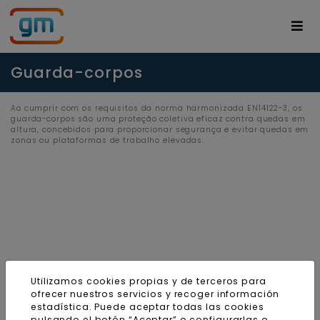
Guarda-corpos
Ao cumprir com os requisitos da norma harmonizada EN14122-3, os
guarda-corpos são uma proteção coletiva eficaz contra quedas em
altura, concebidos para proporcionar segurança e evitar quedas em
zonas ou plataformas de trabalho elevadas.
Utilizamos cookies propias y de terceros para
ofrecer nuestros servicios y recoger información
estadística. Puede aceptar todas las cookies
pulsando el botón “Aceptar” o configurarlas o