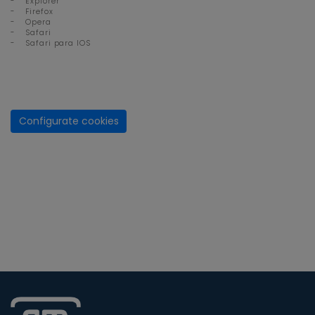
-
Explorer
-
Firefox
-
Opera
-
Safari
-
Safari para IOS
Configurate cookies