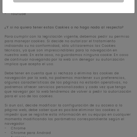
-
Pinterest
-
Twitter
-
Vimeo
-
Youtube
¿Y si no quiero tener estas Cookies o no hago nada al respecto?
Para cumplir con la legislación vigente, debemos pedir su permiso
para manejar cookies. Si decide no autorizar el tratamiento
indicando su no conformidad, sólo utilizaremos las Cookies
técnicas, ya que son imprescindibles para la navegación en
nuestra web. En este caso, no guardamos ninguna cookie. En caso
de continuar navegando por la web sin denegar su autorización
implica que acepta el uso.
Debe tener en cuenta que si rechaza o elimina las cookies de
navegación por la web, no podremos mantener sus preferencias,
algunas características de las páginas no estarán operativas, no
podremos ofrecer servicios personalizados y cada vez que tenga
que navegar por la web tendremos de volver a pedir la autorización
para el uso de las cookies.
Si aun así, decide modificar la configuración de su acceso a la
página web, debe saber que es posible eliminar las cookies o
impedir que se registre esta información en su equipo en cualquier
momento modificando los parámetros correspondiente según el
navegador:
-
Chrome
-
Chrome para Android