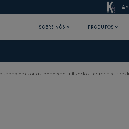
S
SOBRE NÓS
PRODUTOS
uedas em zonas onde são utilizados materiais translú