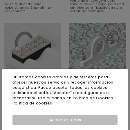
Ponto de ancoragem para
Base Multionda para
coberturas de chapa perfilada
coberturas de Zinc-chilla -
simples para fixação direta à
Brevemente
estrutura metálica.
Utilizamos cookies propias y de terceros para
Ancoragem para chapa
Ancoragem Fixa ALU
ofrecer nuestros servicios y recoger información
ondulada V2
Ponto de ancoragem em
estadística. Puede aceptar todas las cookies
Ponto de ancoragem para
alumínio para fixação em
coberturas de chapa ondulada
betão ou estrutura metálica
pulsando el botón “Aceptar” o configurarlas o
para fixação direta à estrutura
rechazar su uso clicando en Política de Cookies.
metálica.
Política de cookies
Acceptar todas