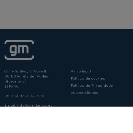
Calle Galileo, 2, Nave 11
Aviso legal
08150 Parets del Vallès
Política de cookies
(Barcelona)
Política de Privacidade
ESPAÑA
Acessibilidade
Tel: +34 935 992 239
Email: info@gmiberica.es