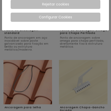
Rejeitar cookies
Configurar Cookies
Poste de ancoragem
Ponto de ancoragem Omega
standard
para Chapa Perfilada
Ponto de ancoragem em aço
Ponto de ancoragem sobre
inoxidável sobre poste
omega para chapa perfilada,
galvanizado para fixação em
diretamente fixo à estrutura
betão ou estrutura
metálica.
metálica/madeira.
Ancoragem para telha
Ancoragem Chapa-Gancho
Escada