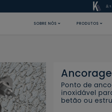
S
SOBRE NÓS
PRODUTOS
Ancorage
Ponto de anc
inoxidável pa
betão ou estru