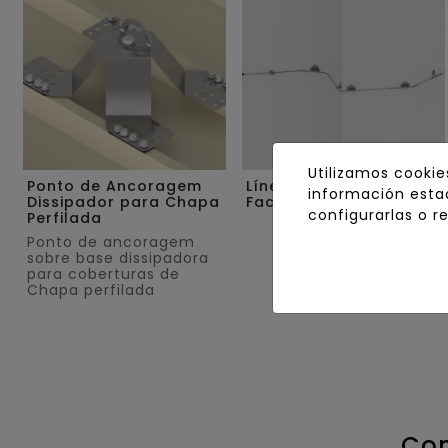
Utilizamos cookie
Ponto de Ancoragem
Línea de Vida para
información estad
Dissipador para Chapa
Fachada
configurarlas o r
Perfilada
Ponto de ancoragem
sobre base dissipadora
para coberturas de
Chapa perfilada
Con