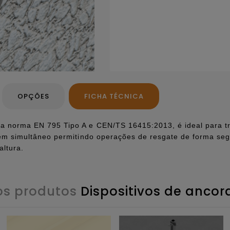
OPÇÕES
FICHA TÉCNICA
a norma EN 795 Tipo A e CEN/TS 16415:2013, é ideal para t
r em simultâneo permitindo operações de resgate de forma se
altura.
os produtos
Dispositivos de anco