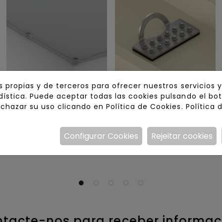
s propias y de terceros para ofrecer nuestros servicios 
Linha de vida
Ancoragem Chapa V2
ística. Puede aceptar todas las cookies pulsando el bo
"Overhead"
Ponto de ancoragem
echazar su uso clicando en Política de Cookies.
Política 
Linha de Vida Overhead
para coberturas de
certificada para quatro
chapa perfilada simples
utilizadores
para fixação direta à
Configurar Cookies
Rejeitar cookies
estrutura metálica.
tacte-nos para receber informa