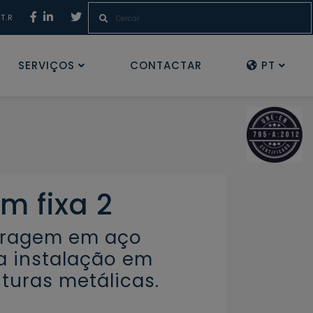
.T.R
SERVIÇOS
CONTACTAR
PT
m fixa 2
oragem em aço
ra instalação em
turas metálicas.